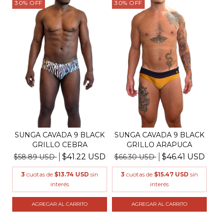
30
%
OFF
30
%
OFF
SUNGA CAVADA 9 BLACK
SUNGA CAVADA 9 BLACK
GRILLO CEBRA
GRILLO ARAPUCA
$41.22 USD
$46.41 USD
$58.89 USD
$66.30 USD
3
cuotas de
$13.74 USD
sin
3
cuotas de
$15.47 USD
sin
interés
interés
AGREGAR AL CARRITO
AGREGAR AL CARRITO