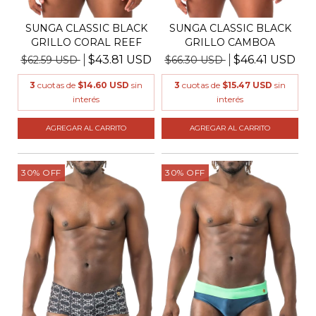
SUNGA CLASSIC BLACK
SUNGA CLASSIC BLACK
GRILLO CORAL REEF
GRILLO CAMBOA
$43.81 USD
$46.41 USD
$62.59 USD
$66.30 USD
3
cuotas de
$14.60 USD
sin
3
cuotas de
$15.47 USD
sin
interés
interés
AGREGAR AL CARRITO
AGREGAR AL CARRITO
30
%
OFF
30
%
OFF