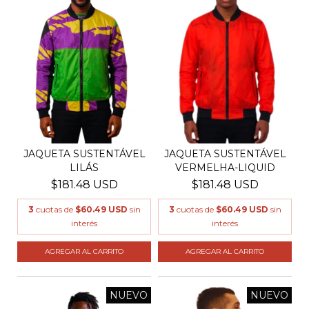
JAQUETA SUSTENTÁVEL
JAQUETA SUSTENTÁVEL
LILÁS
VERMELHA-LIQUID
$181.48 USD
$181.48 USD
3
cuotas de
$60.49 USD
sin
3
cuotas de
$60.49 USD
sin
interés
interés
AGREGAR AL CARRITO
AGREGAR AL CARRITO
NUEVO
NUEVO