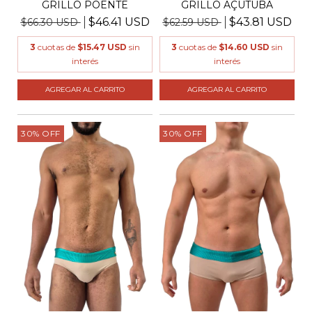
GRILLO POENTE
GRILLO AÇUTUBA
$46.41 USD
$43.81 USD
$66.30 USD
$62.59 USD
3
cuotas de
$15.47 USD
sin
3
cuotas de
$14.60 USD
sin
interés
interés
AGREGAR AL CARRITO
AGREGAR AL CARRITO
30
%
OFF
30
%
OFF