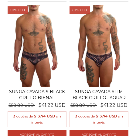
30
%
OFF
30
%
OFF
SUNGA CAVADA 9 BLACK
SUNGA CAVADA SLIM
GRILLO BIENAL
BLACK GRILLO JAGUAR
$41.22 USD
$41.22 USD
$58.89 USD
$58.89 USD
3
cuotas de
$13.74 USD
sin
3
cuotas de
$13.74 USD
sin
interés
interés
AGREGAR AL CARRITO
AGREGAR AL CARRITO