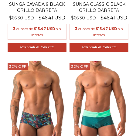
SUNGA CAVADA 9 BLACK
SUNGA CLASSIC BLACK
GRILLO BARRETA
GRILLO BARRETA
$46.41 USD
$46.41 USD
$66.30 USD
$66.30 USD
3
cuotas de
$15.47 USD
sin
3
cuotas de
$15.47 USD
sin
interés
interés
AGREGAR AL CARRITO
AGREGAR AL CARRITO
30
%
OFF
30
%
OFF