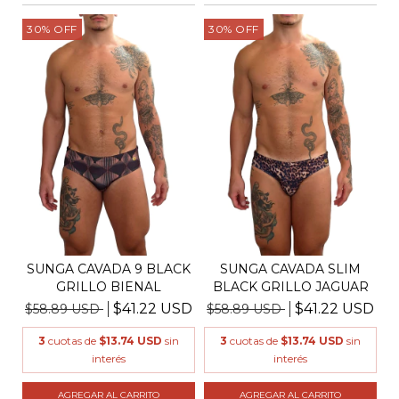
30
%
OFF
30
%
OFF
SUNGA CAVADA 9 BLACK
SUNGA CAVADA SLIM
GRILLO BIENAL
BLACK GRILLO JAGUAR
$41.22 USD
$41.22 USD
$58.89 USD
$58.89 USD
3
cuotas de
$13.74 USD
sin
3
cuotas de
$13.74 USD
sin
interés
interés
AGREGAR AL CARRITO
AGREGAR AL CARRITO