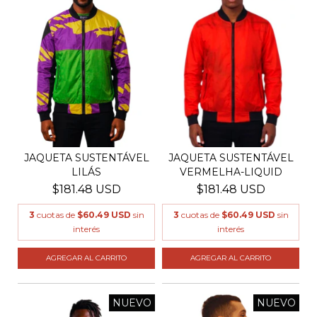
JAQUETA SUSTENTÁVEL
JAQUETA SUSTENTÁVEL
LILÁS
VERMELHA-LIQUID
$181.48 USD
$181.48 USD
3
cuotas de
$60.49 USD
sin
3
cuotas de
$60.49 USD
sin
interés
interés
AGREGAR AL CARRITO
AGREGAR AL CARRITO
NUEVO
NUEVO