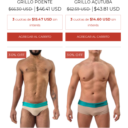
GRILLO POENTE
GRILLO AÇUTUBA
$46.41 USD
$43.81 USD
$66.30 USD
$62.59 USD
3
cuotas de
$15.47 USD
sin
3
cuotas de
$14.60 USD
sin
interés
interés
AGREGAR AL CARRITO
AGREGAR AL CARRITO
30
%
OFF
30
%
OFF