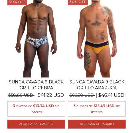
30
%
OFF
30
%
OFF
SUNGA CAVADA 9 BLACK
SUNGA CAVADA 9 BLACK
GRILLO CEBRA
GRILLO ARAPUCA
$41.22 USD
$46.41 USD
$58.89 USD
$66.30 USD
3
cuotas de
$13.74 USD
sin
3
cuotas de
$15.47 USD
sin
interés
interés
AGREGAR AL CARRITO
AGREGAR AL CARRITO