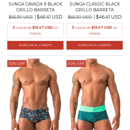
SUNGA CAVADA 9 BLACK
SUNGA CLASSIC BLACK
GRILLO BARRETA
GRILLO BARRETA
$46.41 USD
$46.41 USD
$66.30 USD
$66.30 USD
3
cuotas de
$15.47 USD
sin
3
cuotas de
$15.47 USD
sin
interés
interés
AGREGAR AL CARRITO
AGREGAR AL CARRITO
30
%
OFF
30
%
OFF