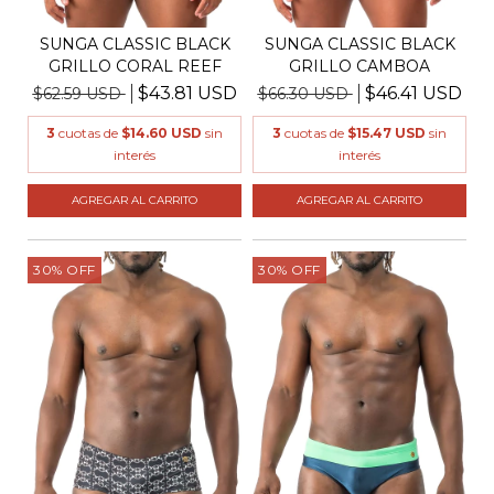
SUNGA CLASSIC BLACK
SUNGA CLASSIC BLACK
GRILLO CORAL REEF
GRILLO CAMBOA
$43.81 USD
$46.41 USD
$62.59 USD
$66.30 USD
3
cuotas de
$14.60 USD
sin
3
cuotas de
$15.47 USD
sin
interés
interés
AGREGAR AL CARRITO
AGREGAR AL CARRITO
30
%
OFF
30
%
OFF