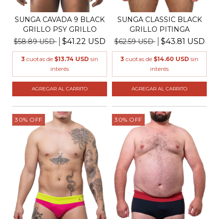
SUNGA CAVADA 9 BLACK
SUNGA CLASSIC BLACK
GRILLO PSY GRILLO
GRILLO PITINGA
$41.22 USD
$43.81 USD
$58.89 USD
$62.59 USD
3
cuotas de
$13.74 USD
sin
3
cuotas de
$14.60 USD
sin
interés
interés
AGREGAR AL CARRITO
AGREGAR AL CARRITO
30
%
OFF
30
%
OFF