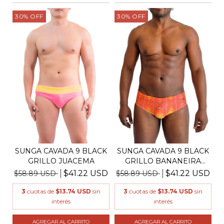
30
%
OFF
30
%
OFF
SUNGA CAVADA 9 BLACK
SUNGA CAVADA 9 BLACK
GRILLO JUACEMA
GRILLO BANANEIRA
NA...
$41.22 USD
$41.22 USD
$58.89 USD
$58.89 USD
3
cuotas de
$13.74 USD
sin
3
cuotas de
$13.74 USD
sin
interés
interés
AGREGAR AL CARRITO
AGREGAR AL CARRITO