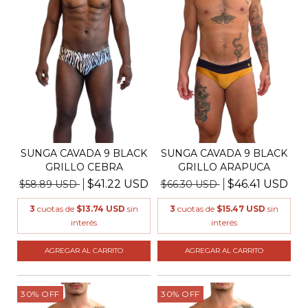
SUNGA CAVADA 9 BLACK
SUNGA CAVADA 9 BLACK
GRILLO CEBRA
GRILLO ARAPUCA
$41.22 USD
$46.41 USD
$58.89 USD
$66.30 USD
3
cuotas de
$13.74 USD
sin
3
cuotas de
$15.47 USD
sin
interés
interés
AGREGAR AL CARRITO
AGREGAR AL CARRITO
30
%
OFF
30
%
OFF