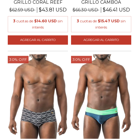
GRILLO CORAL REEF
GRILLO CAMBOA
$43.81 USD
$46.41 USD
$62.59 USD
$66.30 USD
3
cuotas de
$14.60 USD
sin
3
cuotas de
$15.47 USD
sin
interés
interés
AGREGAR AL CARRITO
AGREGAR AL CARRITO
30
%
OFF
30
%
OFF