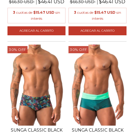
$46.41 USD
$46.41 USD
$66.30 USD
$66.30 USD
3
cuotas de
$15.47 USD
sin
3
cuotas de
$15.47 USD
sin
interés
interés
AGREGAR AL CARRITO
AGREGAR AL CARRITO
30
%
OFF
30
%
OFF
SUNGA CLASSIC BLACK
SUNGA CLASSIC BLACK