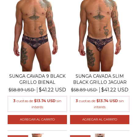
SUNGA CAVADA 9 BLACK
SUNGA CAVADA SLIM
GRILLO BIENAL
BLACK GRILLO JAGUAR
$41.22 USD
$41.22 USD
$58.89 USD
$58.89 USD
3
cuotas de
$13.74 USD
sin
3
cuotas de
$13.74 USD
sin
interés
interés
AGREGAR AL CARRITO
AGREGAR AL CARRITO