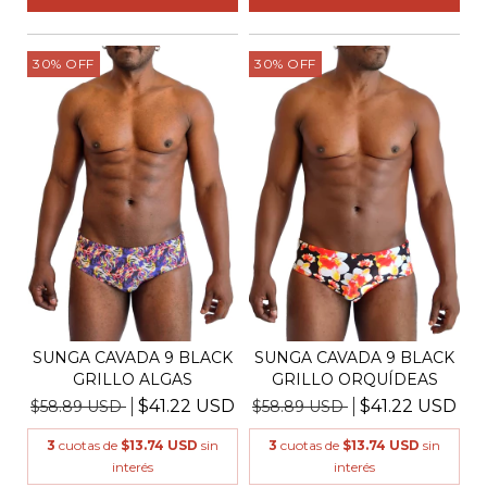
30
%
OFF
30
%
OFF
SUNGA CAVADA 9 BLACK
SUNGA CAVADA 9 BLACK
GRILLO ALGAS
GRILLO ORQUÍDEAS
$41.22 USD
$41.22 USD
$58.89 USD
$58.89 USD
3
cuotas de
$13.74 USD
sin
3
cuotas de
$13.74 USD
sin
interés
interés