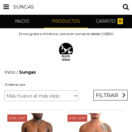
SUNGAS
INICIO
PRODUCTOS
CARRITO
0
Envío gratis a América Latina en compras desde US$150
Inicio
/
Sungas
Ordenar por
FILTRAR
30
%
OFF
30
%
OFF