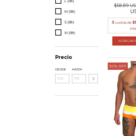
L (58)
$58.89 U
U
M (58)
S (58)
3
cuotas de
$
int
Xl (58)
AGREGAR A
Precio
30
%
OFF
DESDE
HASTA