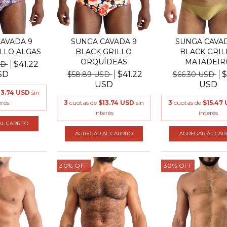
AVADA 9
SUNGA CAVADA 9
SUNGA CAVAD
LLO ALGAS
BLACK GRILLO
BLACK GRIL
ORQUÍDEAS
MATADEIR
$41.22
SD
SD
$41.22
$
$58.89 USD
$66.30 USD
USD
USD
13.74 USD
sin
erés
3
cuotas de
$13.74 USD
sin
3
cuotas de
$15.47
interés
interés
L CARRITO
AGREGAR AL CARRITO
AGREGAR AL CAR
30
%
OFF
30
%
OFF