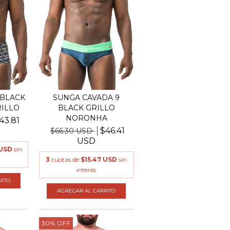
 BLACK
SUNGA CAVADA 9
RILLO
BLACK GRILLO
NORONHA
43.81
$46.41
$66.30 USD
USD
 USD
sin
3
cuotas de
$15.47 USD
sin
interés
RITO
AGREGAR AL CARRITO
30
%
OFF