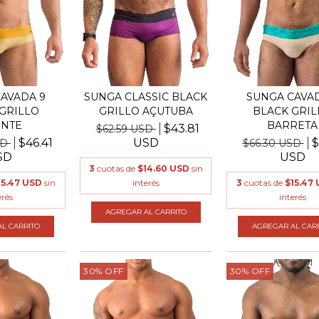
AVADA 9
SUNGA CLASSIC BLACK
SUNGA CAVAD
GRILLO
GRILLO AÇUTUBA
BLACK GRIL
NTE
BARRETA
$43.81
$62.59 USD
$46.41
USD
$
SD
$66.30 USD
SD
USD
3
cuotas de
$14.60 USD
sin
15.47 USD
sin
interés
3
cuotas de
$15.47
erés
interés
AGREGAR AL CARRITO
L CARRITO
AGREGAR AL CAR
30
%
OFF
30
%
OFF