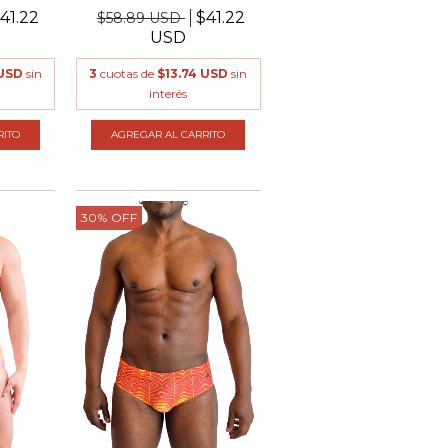
41.22
$41.22
$58.89 USD
USD
 USD
sin
3
cuotas de
$13.74 USD
sin
interés
RITO
AGREGAR AL CARRITO
30
%
OFF