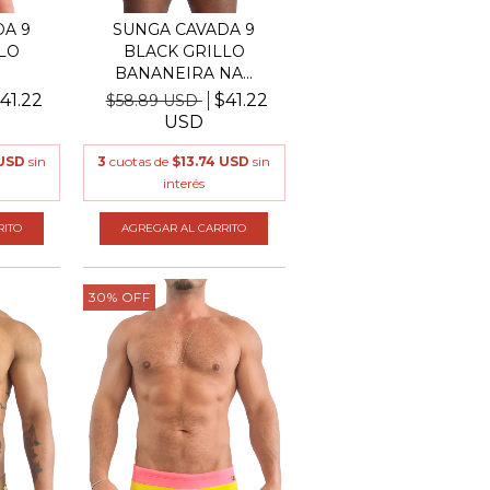
A 9
SUNGA CAVADA 9
LO
BLACK GRILLO
BANANEIRA NA...
41.22
$41.22
$58.89 USD
USD
 USD
sin
3
cuotas de
$13.74 USD
sin
interés
RITO
AGREGAR AL CARRITO
30
%
OFF