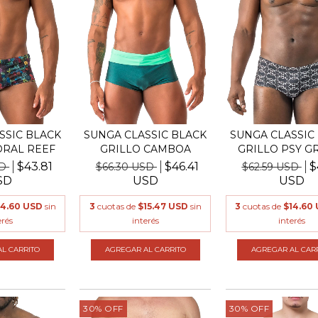
SSIC BLACK
SUNGA CLASSIC BLACK
SUNGA CLASSIC
ORAL REEF
GRILLO CAMBOA
GRILLO PSY G
$43.81
$46.41
$
SD
$66.30 USD
$62.59 USD
SD
USD
USD
14.60 USD
sin
3
cuotas de
$15.47 USD
sin
3
cuotas de
$14.60
erés
interés
interés
L CARRITO
AGREGAR AL CARRITO
AGREGAR AL CAR
30
%
OFF
30
%
OFF