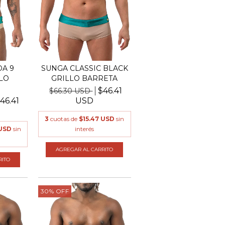
A 9
SUNGA CLASSIC BLACK
LO
GRILLO BARRETA
$46.41
$66.30 USD
46.41
USD
3
cuotas de
$15.47 USD
sin
 USD
sin
interés
AGREGAR AL CARRITO
RITO
30
%
OFF