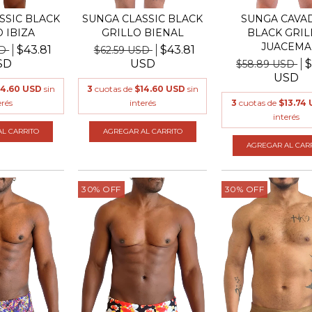
SSIC BLACK
SUNGA CLASSIC BLACK
SUNGA CAVAD
 IBIZA
GRILLO BIENAL
BLACK GRIL
JUACEMA
$43.81
$43.81
SD
$62.59 USD
SD
USD
$
$58.89 USD
USD
14.60 USD
sin
3
cuotas de
$14.60 USD
sin
erés
interés
3
cuotas de
$13.74
interés
L CARRITO
AGREGAR AL CARRITO
AGREGAR AL CAR
30
%
OFF
30
%
OFF