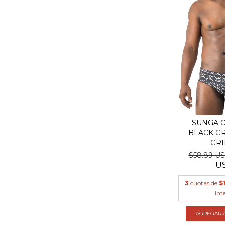
SUNGA C
BLACK GR
GRI
$58.89 U
U
3
cuotas de
$
int
AGREGAR A