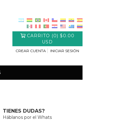
CARRITO
(
0
)
$0.00
USD
CREAR CUENTA
INICIAR SESIÓN
S
TIENES DUDAS?
Háblanos por el Whats