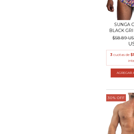
SUNGA C
BLACK GRI
$58.89 U
U
3
cuotas de
$
int
AGREGAR A
30
%
OFF