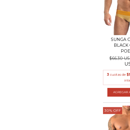
SUNGA C
BLACK 
POE
$66.30 U
U
3
cuotas de
$
int
AGREGAR A
30
%
OFF