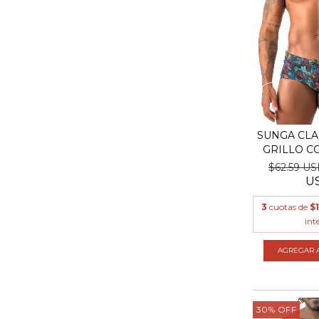
SUNGA CLA
GRILLO C
$62.59 U
U
3
cuotas de
$
int
AGREGAR A
30
%
OFF