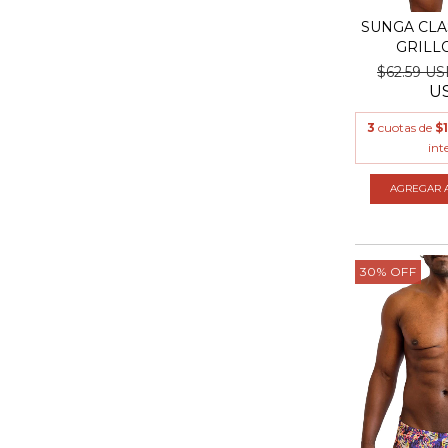
SUNGA CLA
GRILLO
$62.59 U
U
3
cuotas de
$
int
AGREGAR A
30
%
OFF