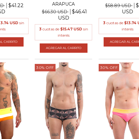
ARAPUCA
$41.22
$
SD
$58.89 USD
SD
$46.41
USD
$66.30 USD
USD
13.74 USD
sin
3
cuotas de
$13.74
erés
3
cuotas de
$15.47 USD
sin
interés
interés
L CARRITO
AGREGAR AL CAR
AGREGAR AL CARRITO
30
%
OFF
30
%
OFF