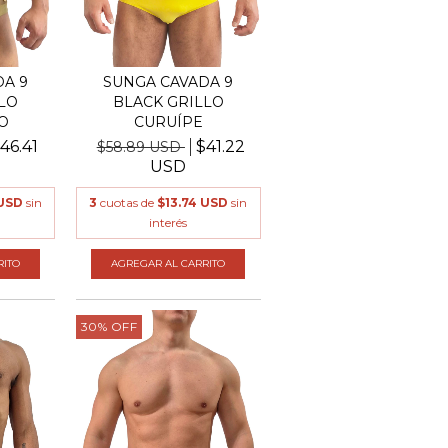
A 9
SUNGA CAVADA 9
LO
BLACK GRILLO
O
CURUÍPE
46.41
$41.22
$58.89 USD
USD
 USD
sin
3
cuotas de
$13.74 USD
sin
interés
RITO
AGREGAR AL CARRITO
30
%
OFF