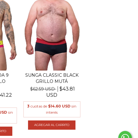
A 9
SUNGA CLASSIC BLACK
LO
GRILLO MUTÁ
$43.81
$62.59 USD
41.22
USD
3
cuotas de
$14.60 USD
sin
 USD
sin
interés
AGREGAR AL CARRITO
RITO