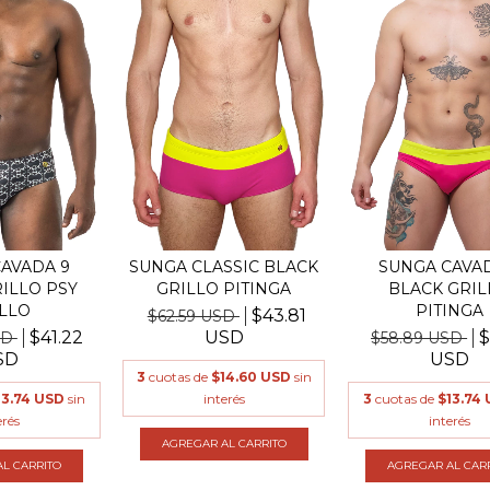
AVADA 9
SUNGA CLASSIC BLACK
SUNGA CAVAD
ILLO PSY
GRILLO PITINGA
BLACK GRIL
LLO
PITINGA
$43.81
$62.59 USD
$41.22
USD
$
SD
$58.89 USD
SD
USD
3
cuotas de
$14.60 USD
sin
13.74 USD
sin
interés
3
cuotas de
$13.74
erés
interés
AGREGAR AL CARRITO
L CARRITO
AGREGAR AL CAR