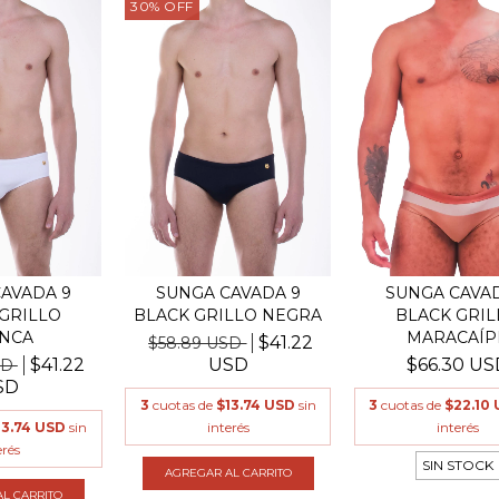
30
%
OFF
AVADA 9
SUNGA CAVAD
SUNGA CAVADA 9
GRILLO
BLACK GRIL
BLACK GRILLO NEGRA
NCA
MARACAÍP
$41.22
$58.89 USD
$41.22
$66.30 US
USD
SD
SD
3
cuotas de
$22.10
3
cuotas de
$13.74 USD
sin
13.74 USD
sin
interés
interés
erés
SIN STOCK
AGREGAR AL CARRITO
L CARRITO