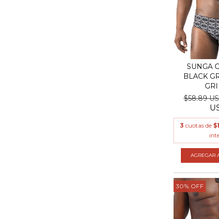
SUNGA C
BLACK GR
GRI
$58.89 U
U
3
cuotas de
$
int
AGREGAR A
30
%
OFF