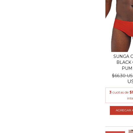
SUNGA C
BLACK 
PUM
$66.30 U
U
3
cuotas de
$
int
AGREGAR A