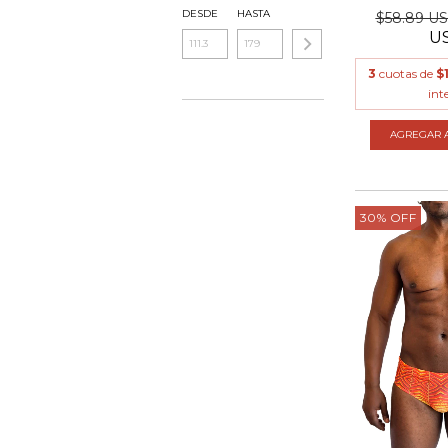
DESDE
HASTA
$58.89 U
U
3
cuotas de
$
int
AGREGAR A
30
%
OFF