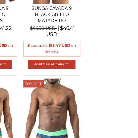
A 9
SUNGA CAVADA 9
LO
BLACK GRILLO
S
MATADEIRO
41.22
$46.41
$66.30 USD
USD
 USD
sin
3
cuotas de
$15.47 USD
sin
interés
RITO
AGREGAR AL CARRITO
30
%
OFF