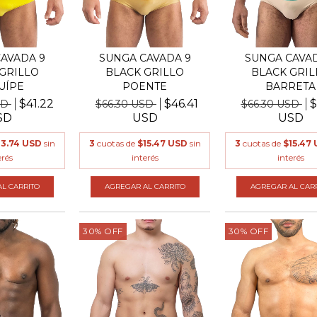
AVADA 9
SUNGA CAVADA 9
SUNGA CAVAD
GRILLO
BLACK GRILLO
BLACK GRIL
UÍPE
POENTE
BARRETA
$41.22
$46.41
$
SD
$66.30 USD
$66.30 USD
SD
USD
USD
13.74 USD
sin
3
cuotas de
$15.47 USD
sin
3
cuotas de
$15.47
erés
interés
interés
L CARRITO
AGREGAR AL CARRITO
AGREGAR AL CAR
30
%
OFF
30
%
OFF