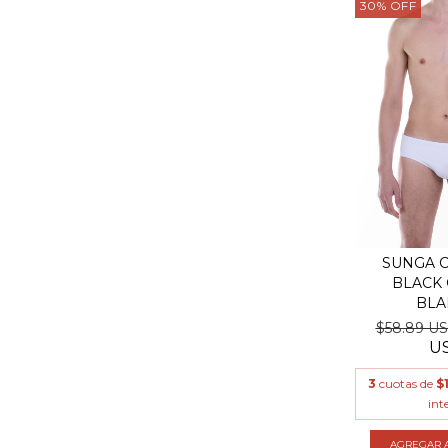
30
%
OFF
SUNGA C
BLACK 
BLA
$58.89 U
U
3
cuotas de
$
int
AGREGAR A