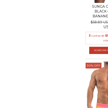
SUNGA C
BLACK 
BANANEI
$58.89 U
U
3
cuotas de
$
int
AGREGAR A
30
%
OFF