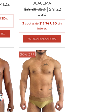
JUACEMA
41.22
$41.22
$58.89 USD
USD
 USD
sin
3
cuotas de
$13.74 USD
sin
interés
RITO
AGREGAR AL CARRITO
30
%
OFF