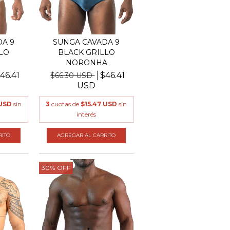
A 9
SUNGA CAVADA 9
LO
BLACK GRILLO
NORONHA
46.41
$46.41
$66.30 USD
USD
 USD
sin
3
cuotas de
$15.47 USD
sin
interés
RITO
AGREGAR AL CARRITO
30
%
OFF