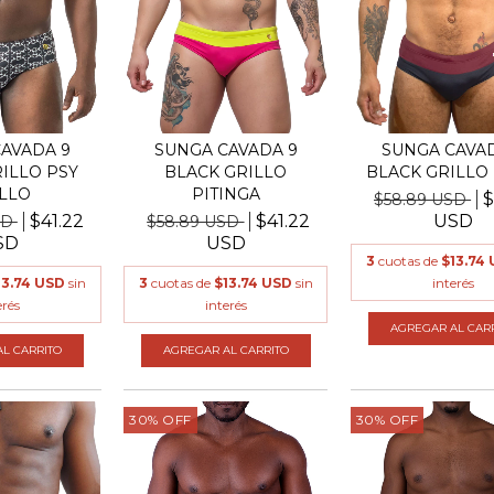
AVADA 9
SUNGA CAVADA 9
SUNGA CAVAD
ILLO PSY
BLACK GRILLO
BLACK GRILLO
LLO
PITINGA
$
$58.89 USD
$41.22
$41.22
USD
SD
$58.89 USD
SD
USD
3
cuotas de
$13.74
13.74 USD
sin
3
cuotas de
$13.74 USD
sin
interés
erés
interés
AGREGAR AL CAR
L CARRITO
AGREGAR AL CARRITO
30
%
OFF
30
%
OFF