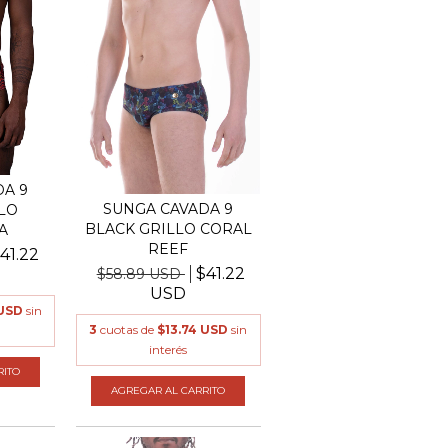
A 9
SUNGA CAVADA 9
LO
BLACK GRILLO CORAL
A
REEF
41.22
$41.22
$58.89 USD
USD
 USD
sin
3
cuotas de
$13.74 USD
sin
interés
RITO
AGREGAR AL CARRITO