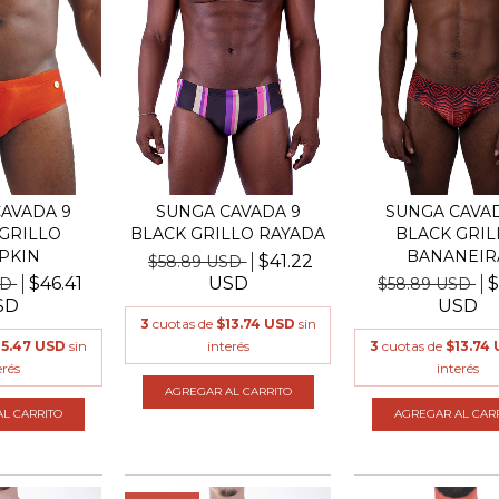
AVADA 9
SUNGA CAVADA 9
SUNGA CAVAD
GRILLO
BLACK GRILLO RAYADA
BLACK GRIL
PKIN
BANANEIR
$41.22
$58.89 USD
$46.41
USD
$
SD
$58.89 USD
SD
USD
3
cuotas de
$13.74 USD
sin
15.47 USD
sin
interés
3
cuotas de
$13.74
erés
interés
AGREGAR AL CARRITO
L CARRITO
AGREGAR AL CAR