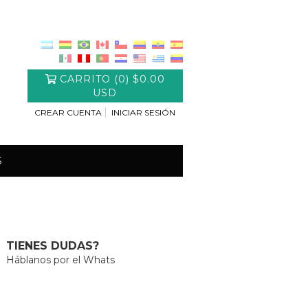
CARRITO
(
0
)
$0.00
USD
CREAR CUENTA
INICIAR SESIÓN
S
TIENES DUDAS?
Háblanos por el Whats