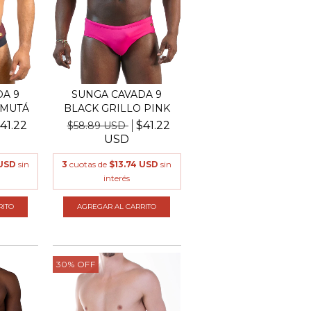
A 9
SUNGA CAVADA 9
 MUTÁ
BLACK GRILLO PINK
41.22
$41.22
$58.89 USD
USD
 USD
sin
3
cuotas de
$13.74 USD
sin
interés
RITO
AGREGAR AL CARRITO
30
%
OFF