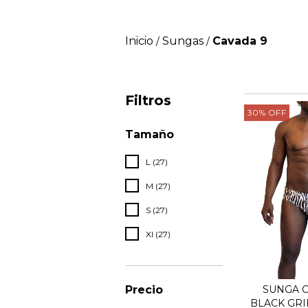
Inicio
Sungas
Cavada 9
/
/
Filtros
30
%
OFF
Tamaño
L (27)
M (27)
S (27)
Xl (27)
Precio
SUNGA C
BLACK GRI