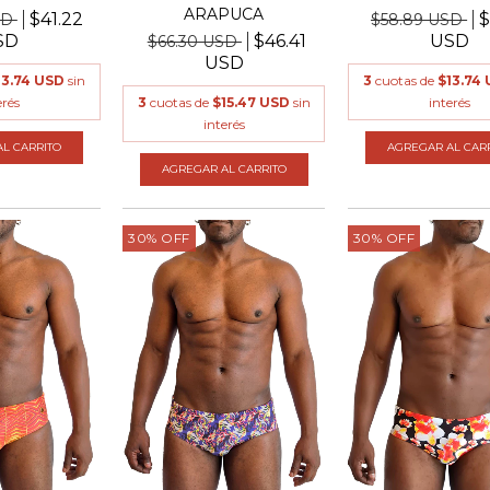
ARAPUCA
$41.22
$
SD
$58.89 USD
SD
$46.41
USD
$66.30 USD
USD
13.74 USD
sin
3
cuotas de
$13.74
erés
3
cuotas de
$15.47 USD
sin
interés
interés
L CARRITO
AGREGAR AL CAR
AGREGAR AL CARRITO
30
%
OFF
30
%
OFF