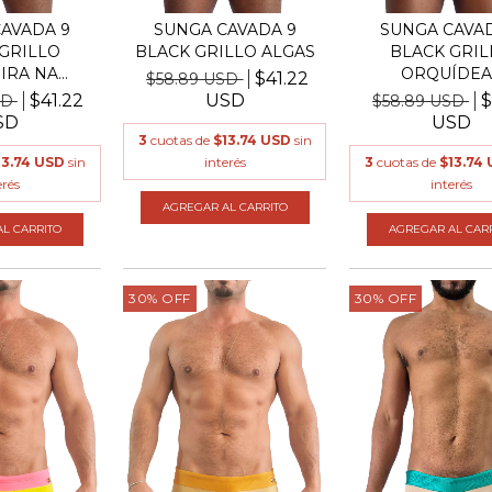
AVADA 9
SUNGA CAVADA 9
SUNGA CAVAD
GRILLO
BLACK GRILLO ALGAS
BLACK GRIL
RA NA...
ORQUÍDEA
$41.22
$58.89 USD
$41.22
USD
$
SD
$58.89 USD
SD
USD
3
cuotas de
$13.74 USD
sin
13.74 USD
sin
interés
3
cuotas de
$13.74
erés
interés
AGREGAR AL CARRITO
L CARRITO
AGREGAR AL CAR
30
%
OFF
30
%
OFF