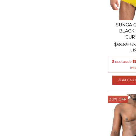
SUNGA C
BLACK 
CUR
$58.89 U
U
3
cuotas de
$
int
AGREGAR A
30
%
OFF