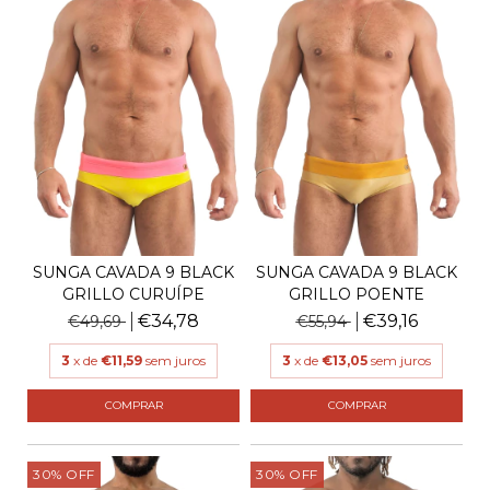
SUNGA CAVADA 9 BLACK
SUNGA CAVADA 9 BLACK
GRILLO CURUÍPE
GRILLO POENTE
€34,78
€39,16
€49,69
€55,94
3
x de
€11,59
sem juros
3
x de
€13,05
sem juros
COMPRAR
COMPRAR
30
%
OFF
30
%
OFF