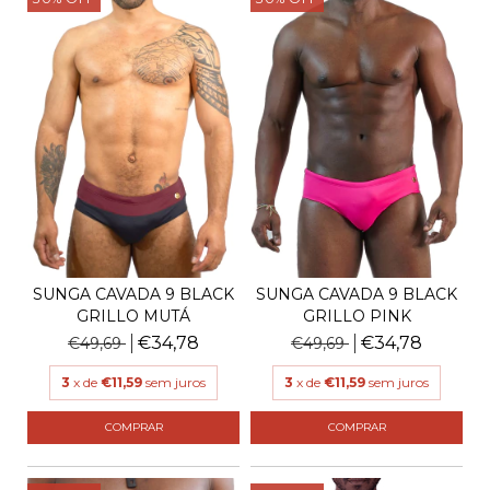
SUNGA CAVADA 9 BLACK
SUNGA CAVADA 9 BLACK
GRILLO MUTÁ
GRILLO PINK
€34,78
€34,78
€49,69
€49,69
3
x de
€11,59
sem juros
3
x de
€11,59
sem juros
COMPRAR
COMPRAR