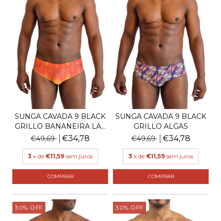
SUNGA CAVADA 9 BLACK
SUNGA CAVADA 9 BLACK
GRILLO BANANEIRA LA...
GRILLO ALGAS
€34,78
€34,78
€49,69
€49,69
3
x de
€11,59
sem juros
3
x de
€11,59
sem juros
COMPRAR
COMPRAR
30
%
OFF
30
%
OFF