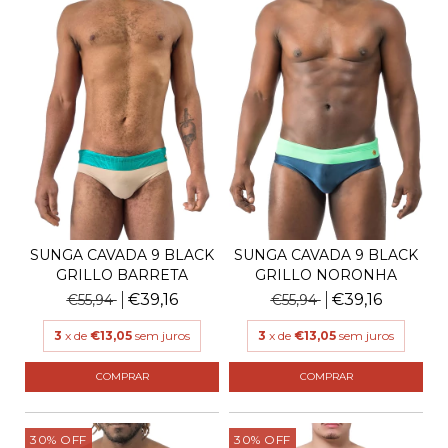
SUNGA CAVADA 9 BLACK
SUNGA CAVADA 9 BLACK
GRILLO BARRETA
GRILLO NORONHA
€39,16
€39,16
€55,94
€55,94
3
x de
€13,05
sem juros
3
x de
€13,05
sem juros
COMPRAR
COMPRAR
30
%
OFF
30
%
OFF