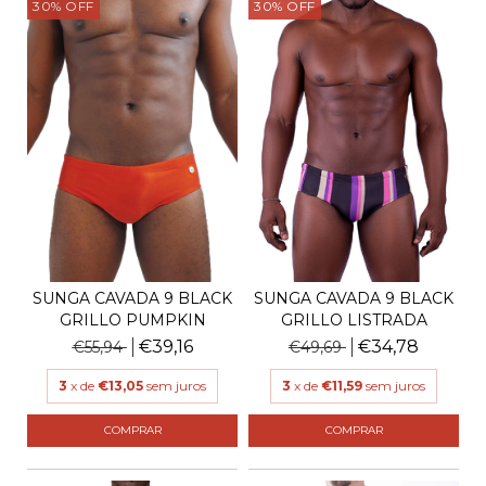
30
%
OFF
30
%
OFF
SUNGA CAVADA 9 BLACK
SUNGA CAVADA 9 BLACK
GRILLO PUMPKIN
GRILLO LISTRADA
€39,16
€34,78
€55,94
€49,69
3
x de
€13,05
sem juros
3
x de
€11,59
sem juros
COMPRAR
COMPRAR