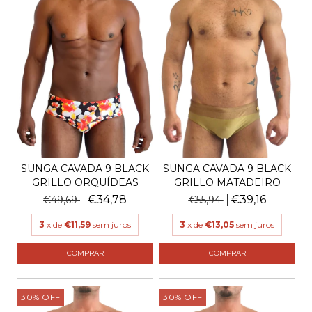
SUNGA CAVADA 9 BLACK
SUNGA CAVADA 9 BLACK
GRILLO ORQUÍDEAS
GRILLO MATADEIRO
€34,78
€39,16
€49,69
€55,94
3
x de
€11,59
sem juros
3
x de
€13,05
sem juros
COMPRAR
COMPRAR
30
%
OFF
30
%
OFF