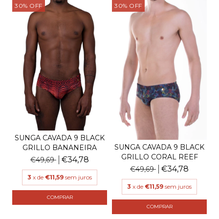
30
%
OFF
30
%
OFF
SUNGA CAVADA 9 BLACK
SUNGA CAVADA 9 BLACK
GRILLO BANANEIRA
GRILLO CORAL REEF
€34,78
€49,69
€34,78
€49,69
3
x de
€11,59
sem juros
3
x de
€11,59
sem juros
COMPRAR
COMPRAR