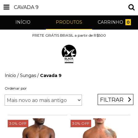
CAVADA 9
INÍCIO
PRODUTOS
CARRINHO
0
FRETE GRÁTIS BRASIL a partir de R$500
Início
/
Sungas
/
Cavada 9
Ordenar por
FILTRAR
30
%
OFF
30
%
OFF