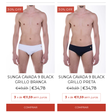
30
%
OFF
30
%
OFF
SUNGA CAVADA 9 BLACK
SUNGA CAVADA 9 BLACK
GRILLO BRANCA
GRILLO PRETA
€34,78
€34,78
€49,69
€49,69
3
x de
€11,59
sem juros
3
x de
€11,59
sem juros
COMPRAR
COMPRAR