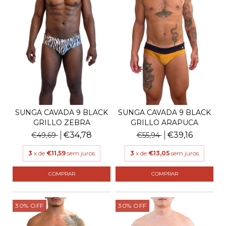
SUNGA CAVADA 9 BLACK
SUNGA CAVADA 9 BLACK
GRILLO ZEBRA
GRILLO ARAPUCA
€34,78
€39,16
€49,69
€55,94
3
x de
€11,59
sem juros
3
x de
€13,05
sem juros
COMPRAR
COMPRAR
30
%
OFF
30
%
OFF