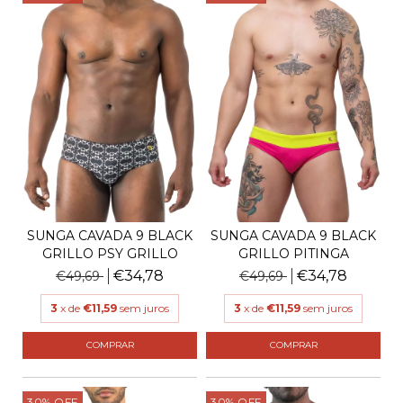
SUNGA CAVADA 9 BLACK
SUNGA CAVADA 9 BLACK
GRILLO PSY GRILLO
GRILLO PITINGA
€34,78
€34,78
€49,69
€49,69
3
x de
€11,59
sem juros
3
x de
€11,59
sem juros
COMPRAR
COMPRAR
30
%
OFF
30
%
OFF