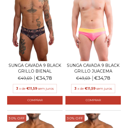
SUNGA CAVADA 9 BLACK
SUNGA CAVADA 9 BLACK
GRILLO BIENAL
GRILLO JUACEMA
€34,78
€34,78
€49,69
€49,69
3
x de
€11,59
sem juros
3
x de
€11,59
sem juros
COMPRAR
COMPRAR
30
%
OFF
30
%
OFF