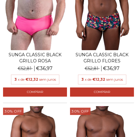
SUNGA CLASSIC BLACK
SUNGA CLASSIC BLACK
GRILLO ROSA
GRILLO FLORES
€36,97
€36,97
€52,81
€52,81
3
x de
€12,32
sem juros
3
x de
€12,32
sem juros
COMPRAR
COMPRAR
30
%
OFF
30
%
OFF