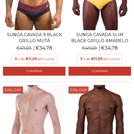
SUNGA CAVADA 9 BLACK
SUNGA CAVADA SLIM
GRILLO MUTÁ
BLACK GRILLO AMARELO
€34,78
€34,78
€49,69
€49,69
3
x de
€11,59
sem juros
3
x de
€11,59
sem juros
COMPRAR
COMPRAR
30
%
OFF
30
%
OFF