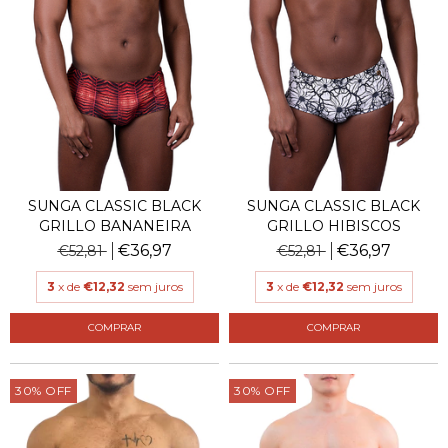
SUNGA CLASSIC BLACK
SUNGA CLASSIC BLACK
GRILLO BANANEIRA
GRILLO HIBISCOS
€36,97
€36,97
€52,81
€52,81
3
x de
€12,32
sem juros
3
x de
€12,32
sem juros
COMPRAR
COMPRAR
30
%
OFF
30
%
OFF