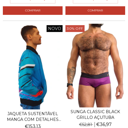
COMPRAR
COMPRAR
NOVO
30
%
OFF
SUNGA CLASSIC BLACK
JAQUETA SUSTENTÁVEL
GRILLO AÇUTUBA
MANGA COM DETALHES
€36,97
€52,81
E...
€153,13