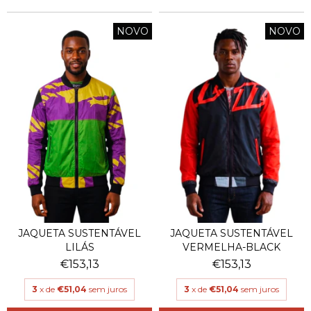
NOVO
NOVO
JAQUETA SUSTENTÁVEL
JAQUETA SUSTENTÁVEL
LILÁS
VERMELHA-BLACK
€153,13
€153,13
3
x de
€51,04
sem juros
3
x de
€51,04
sem juros