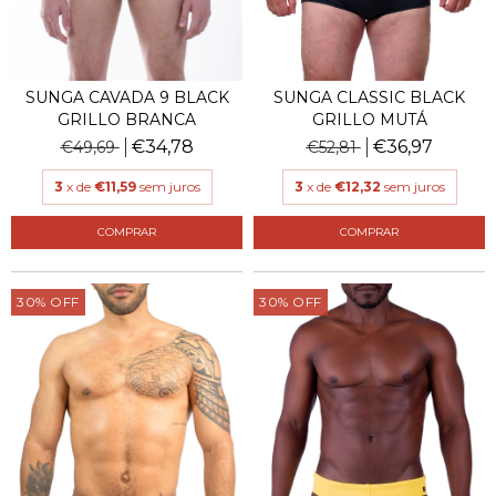
SUNGA CAVADA 9 BLACK
SUNGA CLASSIC BLACK
GRILLO BRANCA
GRILLO MUTÁ
€34,78
€36,97
€49,69
€52,81
3
x de
€11,59
sem juros
3
x de
€12,32
sem juros
COMPRAR
COMPRAR
30
%
OFF
30
%
OFF