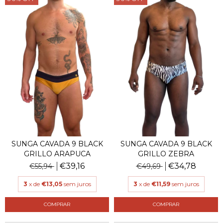
SUNGA CAVADA 9 BLACK
SUNGA CAVADA 9 BLACK
GRILLO ARAPUCA
GRILLO ZEBRA
€39,16
€34,78
€55,94
€49,69
3
x de
€13,05
sem juros
3
x de
€11,59
sem juros
COMPRAR
COMPRAR