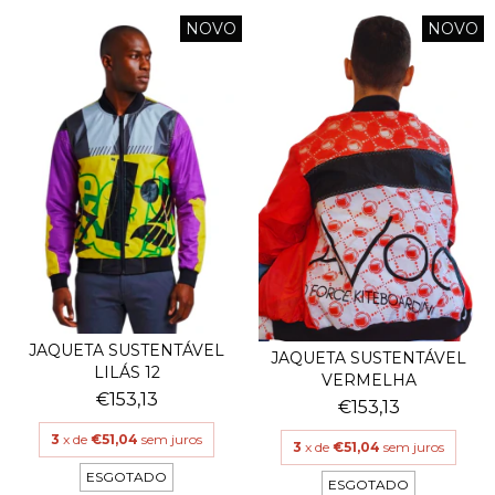
NOVO
NOVO
JAQUETA SUSTENTÁVEL
JAQUETA SUSTENTÁVEL
LILÁS 12
VERMELHA
€153,13
€153,13
3
x de
€51,04
sem juros
3
x de
€51,04
sem juros
ESGOTADO
ESGOTADO