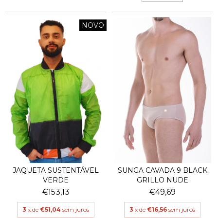
NOVO
JAQUETA SUSTENTÁVEL
SUNGA CAVADA 9 BLACK
VERDE
GRILLO NUDE
€153,13
€49,69
3
x de
€51,04
sem juros
3
x de
€16,56
sem juros