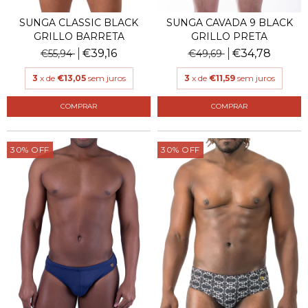
SUNGA CLASSIC BLACK
SUNGA CAVADA 9 BLACK
GRILLO BARRETA
GRILLO PRETA
€39,16
€34,78
€55,94
€49,69
3
x de
€13,05
sem juros
3
x de
€11,59
sem juros
COMPRAR
COMPRAR
30
%
OFF
30
%
OFF