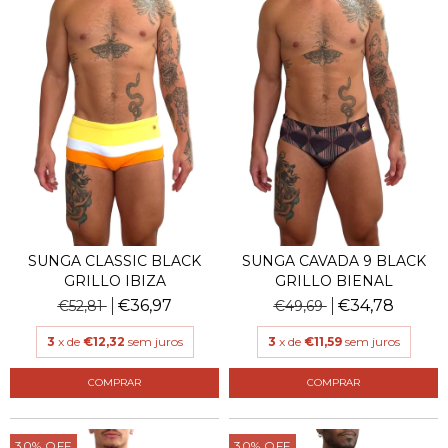
SUNGA CLASSIC BLACK
SUNGA CAVADA 9 BLACK
GRILLO IBIZA
GRILLO BIENAL
€36,97
€34,78
€52,81
€49,69
3
x de
€12,32
sem juros
3
x de
€11,59
sem juros
COMPRAR
COMPRAR
30
%
OFF
30
%
OFF