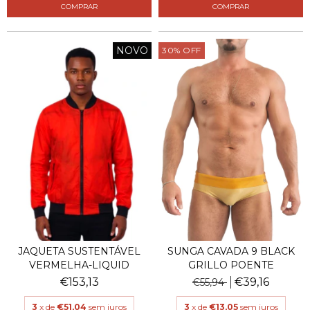
COMPRAR
COMPRAR
NOVO
30
%
OFF
JAQUETA SUSTENTÁVEL
SUNGA CAVADA 9 BLACK
VERMELHA-LIQUID
GRILLO POENTE
€153,13
€39,16
€55,94
3
x de
€51,04
sem juros
3
x de
€13,05
sem juros