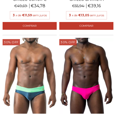
€34,78
€39,16
€49,69
€55,94
3
x de
€11,59
sem juros
3
x de
€13,05
sem juros
COMPRAR
COMPRAR
30
%
OFF
30
%
OFF