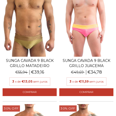
SUNGA CAVADA 9 BLACK
SUNGA CAVADA 9 BLACK
GRILLO MATADEIRO
GRILLO JUACEMA
€39,16
€34,78
€55,94
€49,69
3
x de
€13,05
sem juros
3
x de
€11,59
sem juros
COMPRAR
COMPRAR
30
%
OFF
30
%
OFF