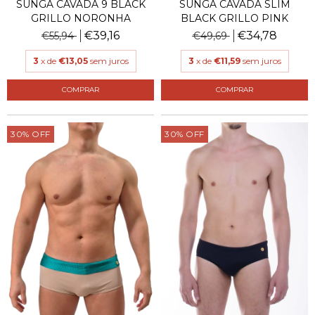
SUNGA CAVADA 9 BLACK
SUNGA CAVADA SLIM
GRILLO NORONHA
BLACK GRILLO PINK
€39,16
€34,78
€55,94
€49,69
3
x de
€13,05
sem juros
3
x de
€11,59
sem juros
COMPRAR
COMPRAR
30
%
OFF
30
%
OFF