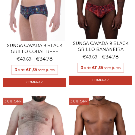
SUNGA CAVADA 9 BLACK
SUNGA CAVADA 9 BLACK
GRILLO BANANEIRA
GRILLO CORAL REEF
€34,78
€49,69
€34,78
€49,69
3
x de
€11,59
sem juros
3
x de
€11,59
sem juros
COMPRAR
COMPRAR
30
%
OFF
30
%
OFF