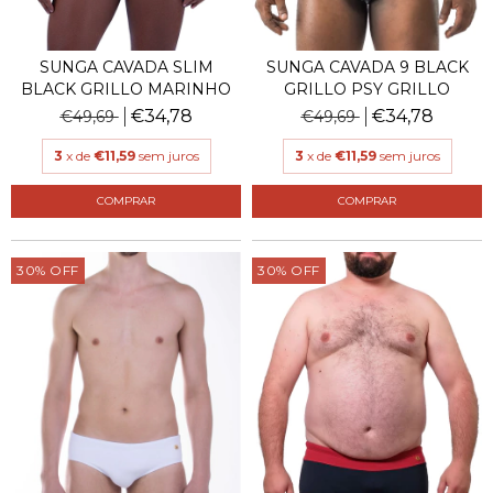
SUNGA CAVADA 9 BLACK
SUNGA CAVADA SLIM
GRILLO PSY GRILLO
BLACK GRILLO MARINHO
€34,78
€34,78
€49,69
€49,69
3
x de
€11,59
sem juros
3
x de
€11,59
sem juros
COMPRAR
COMPRAR
30
%
OFF
30
%
OFF