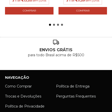
3
x de
€13,05
sem juros
3
x de
€11,59
sem juros
COMPRAR
COMPRAR
ENVIOS GRÁTIS
para todo Brasil acima de R$500
NAVEGAÇÃO
Como Comprar
Política de Entrega
Trocas e Devoluções
Perguntas Frequentes
Política de Privacidade