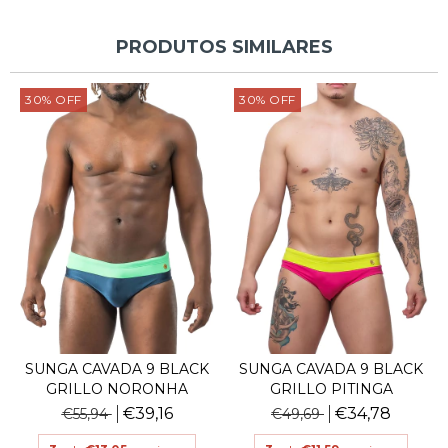
PRODUTOS SIMILARES
30
%
OFF
30
%
OFF
SUNGA CAVADA 9 BLACK
SUNGA CAVADA 9 BLACK
GRILLO NORONHA
GRILLO PITINGA
€39,16
€34,78
€55,94
€49,69