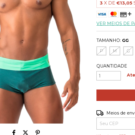
3
X DE
€13,05
VER MEIOS DE 
TAMANHO:
GG
P
M
G
QUANTIDADE
Ate
Entregas para o C
Meios de env