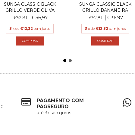
SUNGA CLASSIC BLACK
SUNGA CLASSIC BLACK
GRILLO VERDE OLIVA
GRILLO BANANEIRA
€36,97
€36,97
€52,81
€52,81
3
x de
€12,32
sem juros
3
x de
€12,32
sem juros
COMPRAR
COMPRAR
PAGAMENTO COM
PAGSEGURO
00
até 3x sem juros