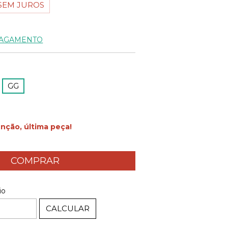
SEM JUROS
PAGAMENTO
GG
nção, última peça!
ALTERAR CEP
EP:
io
CALCULAR