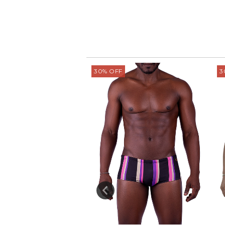
30
%
OFF
3