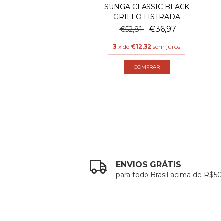
A CLASSIC BLACK
SUNGA CLASSIC BLACK
ILLO HIBISCOS
GRILLO LISTRADA
€36,97
€36,97
€52,81
€52,81
 de
€12,32
sem juros
3
x de
€12,32
sem juros
COMPRAR
COMPRAR
ENVIOS GRÁTIS
para todo Brasil acima de R$5