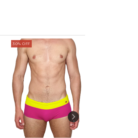
30
%
OFF
30
%
OFF