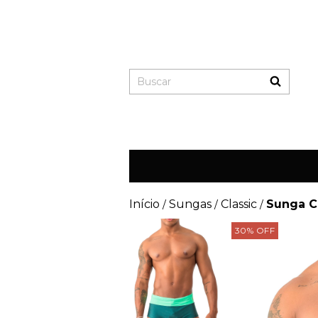
Início
Sungas
Classic
Sunga Cl
/
/
/
30
%
OFF