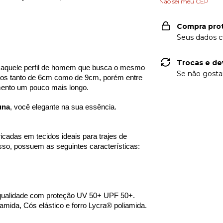
Não sei meu CEP
Compra pro
Seus dados c
Trocas e de
a aquele perfil de homem que busca o mesmo 
Se não gostar
os tanto de 6cm como de 9cm, porém entre 
ento um pouco mais longo. 
una
, você elegante na sua essência.
icadas em tecidos ideais para trajes de 
sso, possuem as seguintes características:
 qualidade com proteção UV 50+ UPF 50+.
amida, Cós elástico e forro Lycra® poliamida.