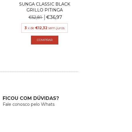
SUNGA CLASSIC BLACK
SUNGA CLASSIC 
GRILLO PITINGA
GRILLO PRET
€36,97
€36,
€52,81
€52,81
3
x de
€12,32
sem juros
3
x de
€12,32
sem j
COMPRAR
COMPRAR
FICOU COM DÚVIDAS?
Fale conosco pelo Whats