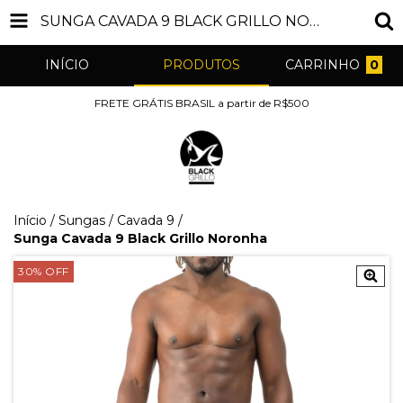
SUNGA CAVADA 9 BLACK GRILLO NORONHA
INÍCIO
PRODUTOS
CARRINHO
0
FRETE GRÁTIS BRASIL a partir de R$500
Início
/
Sungas
/
Cavada 9
/
Sunga Cavada 9 Black Grillo Noronha
30
%
OFF