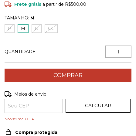
Frete grátis
a partir de
R$500,00
TAMANHO:
M
P
M
G
GG
QUANTIDADE
ALTERAR CEP
Entregas para o CEP:
Meios de envio
CALCULAR
Não sei meu CEP
Compra protegida