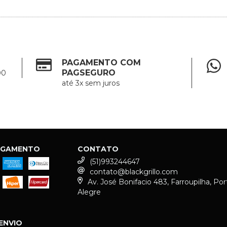
PAGAMENTO COM
PAGSEGURO
00
até 3x sem juros
AGAMENTO
CONTATO
(51)993244647
contato@blackgrillo.com
Av. José Bonifacio 483, Farroupilha, Por
Alegre
ENVIO