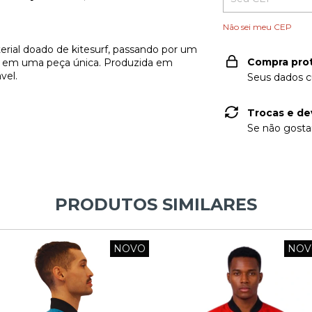
Não sei meu CEP
aterial doado de kitesurf, passando por um
Compra pro
a em uma peça única. Produzida em
vel.
Seus dados c
Trocas e de
Se não gostar
PRODUTOS SIMILARES
NOVO
NOV