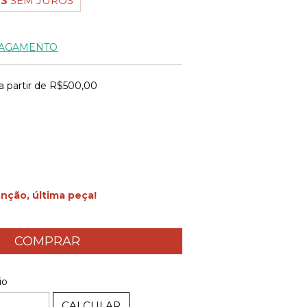
33
SEM JUROS
PAGAMENTO
a partir de
R$500,00
nção, última peça!
ALTERAR CEP
EP:
io
CALCULAR