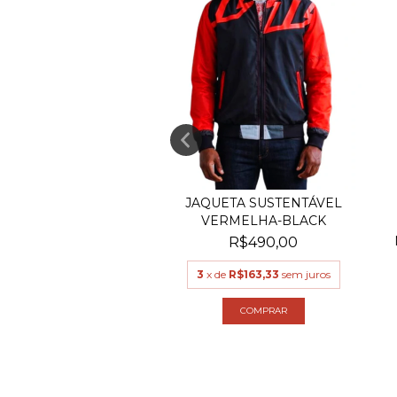
ETA SUSTENTÁVEL
JAQUETA SUSTENTÁVEL
LILÁS 12
VERMELHA-BLACK
R$490,00
R$490,00
de
R$163,33
sem juros
3
x de
R$163,33
sem juros
ESGOTADO
COMPRAR