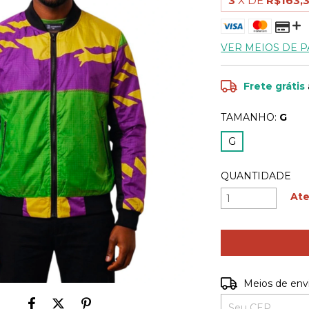
3
X DE
R$163,
VER MEIOS DE 
Frete grátis
TAMANHO:
G
G
QUANTIDADE
Ate
Entregas para o C
Meios de env