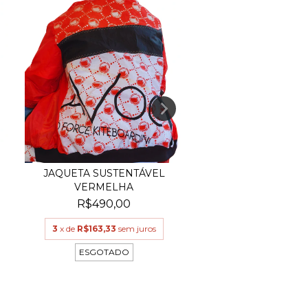
JAQUETA SUSTENTÁVEL
JAQUETAS SUSTEN
VERMELHA
VEGAS
R$490,00
R$490,00
3
x de
R$163,33
sem juros
3
x de
R$163,33
sem 
ESGOTADO
ESGOTADO