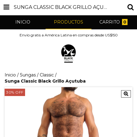
SUNGA CLASSIC BLACK GRILLO AÇUTUBA
INICIO
PRODUCTOS
CARRITO
0
Envío gratis a América Latina en compras desde US$150
Inicio
/
Sungas
/
Classic
/
Sunga Classic Black Grillo Açutuba
30
%
OFF