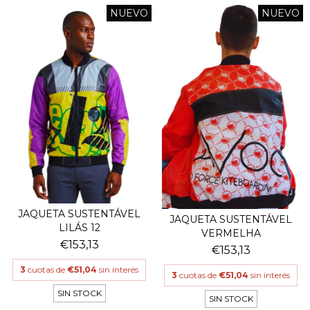
NUEVO
NUEVO
JAQUETA SUSTENTÁVEL
JAQUETA SUSTENTÁVEL
LILÁS 12
VERMELHA
€153,13
€153,13
3
cuotas de
€51,04
sin interés
3
cuotas de
€51,04
sin interés
SIN STOCK
SIN STOCK