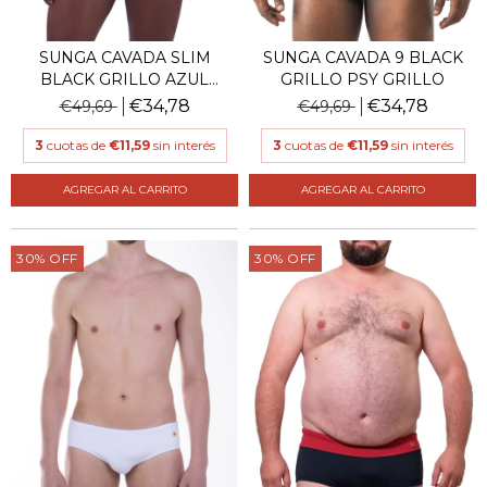
SUNGA CAVADA 9 BLACK
SUNGA CAVADA SLIM
GRILLO PSY GRILLO
BLACK GRILLO AZUL
MARI...
€34,78
€34,78
€49,69
€49,69
3
cuotas de
€11,59
sin interés
3
cuotas de
€11,59
sin interés
AGREGAR AL CARRITO
AGREGAR AL CARRITO
30
%
OFF
30
%
OFF