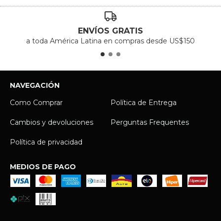
ENVÍOS GRATIS
a toda América Latina en compras desde US$150
NAVEGACIÓN
Como Comprar
Política de Entrega
Cambios y devoluciones
Perguntas Frequentes
Política de privacidad
MEDIOS DE PAGO