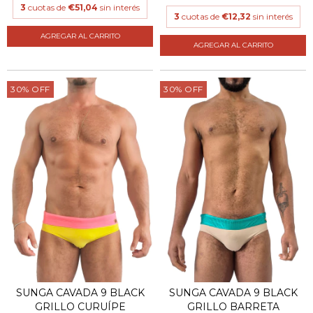
3
cuotas de
€51,04
sin interés
3
cuotas de
€12,32
sin interés
AGREGAR AL CARRITO
AGREGAR AL CARRITO
30
%
OFF
30
%
OFF
SUNGA CAVADA 9 BLACK
SUNGA CAVADA 9 BLACK
GRILLO CURUÍPE
GRILLO BARRETA