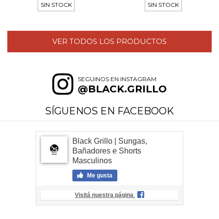
SIN STOCK
SIN STOCK
VER TODOS LOS PRODUCTOS
SEGUINOS EN INSTAGRAM
@BLACK.GRILLO
SÍGUENOS EN FACEBOOK
Black Grillo | Sungas,
Bañadores e Shorts
Masculinos
Me gusta
Visitá nuestra página