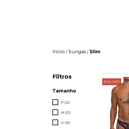
Início
Sungas
Slim
/
/
Filtros
30
%
OFF
Tamanho
P (12)
M (12)
G (12)