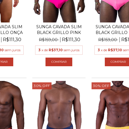
VADA SLIM
SUNGA CAVADA SLIM
SUNGA CAVADA
ILLO ONÇA
BLACK GRILLO PINK
BLACK GRILLO
R$111,30
R$111,30
R$1
R$159,00
R$159,00
10
sem juros
3
x de
R$37,10
sem juros
3
x de
R$37,10
sem
PRAR
COMPRAR
COMPRAR
30
%
OFF
30
%
OFF