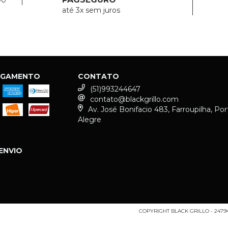
00
até 3x sem juros
AGAMENTO
CONTATO
(51)993244647
contato@blackgrillo.com
Av. José Bonifacio 483, Farroupilha, Por
Alegre
ENVIO
COPYRIGHT BLACK GRILLO - 24794