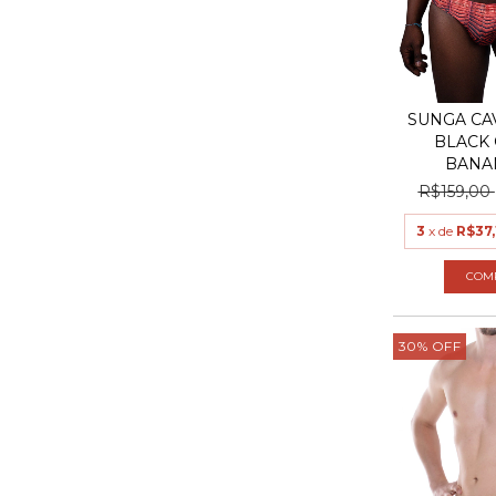
SUNGA CA
BLACK 
BANA
R$159,00
3
x de
R$37,
COM
30
%
OFF