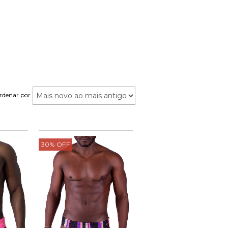
rdenar por
30
%
OFF