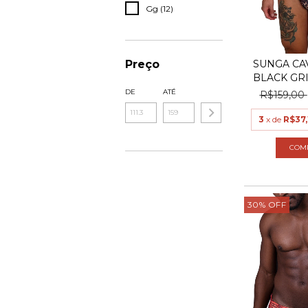
Gg (12)
Preço
SUNGA CA
BLACK GR
DE
ATÉ
R$159,00
3
x de
R$37,
COM
30
%
OFF