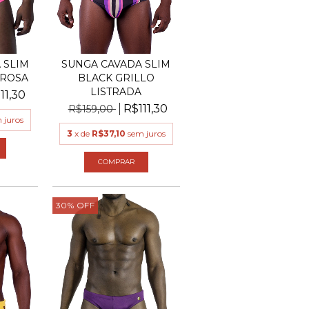
 SLIM
SUNGA CAVADA SLIM
 ROSA
BLACK GRILLO
LISTRADA
11,30
R$111,30
R$159,00
 juros
3
x de
R$37,10
sem juros
COMPRAR
30
%
OFF