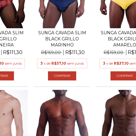
VADA SLIM
SUNGA CAVADA SLIM
SUNGA CAVADA
GRILLO
BLACK GRILLO
BLACK GRIL
NEIRA
MARINHO
AMAREL
R$111,30
R$111,30
R$1
R$159,00
R$159,00
10
sem juros
3
x de
R$37,10
sem juros
3
x de
R$37,10
sem
PRAR
COMPRAR
COMPRAR