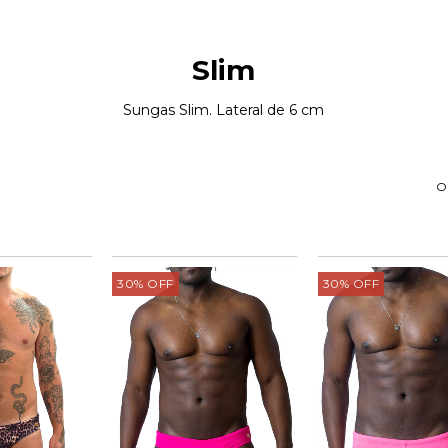
Slim
Sungas Slim. Lateral de 6 cm
O
30
%
OFF
30
%
OFF