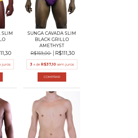
SUNGA CAVADA SLIM
 SLIM
BLACK GRILLO
LO
AMETHYST
O
R$111,30
11,30
R$159,00
3
x de
R$37,10
sem juros
 juros
COMPRAR