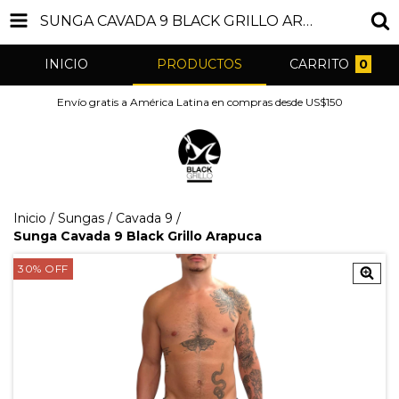
SUNGA CAVADA 9 BLACK GRILLO ARAPUCA
INICIO
PRODUCTOS
CARRITO
0
Envío gratis a América Latina en compras desde US$150
Inicio
/
Sungas
/
Cavada 9
/
Sunga Cavada 9 Black Grillo Arapuca
30
%
OFF