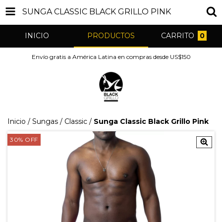
SUNGA CLASSIC BLACK GRILLO PINK
INICIO
PRODUCTOS
CARRITO
0
Envío gratis a América Latina en compras desde US$150
Inicio
/
Sungas
/
Classic
/
Sunga Classic Black Grillo Pink
30
%
OFF