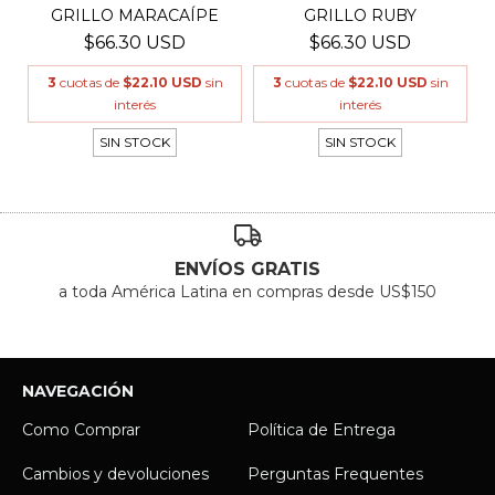
GRILLO MARACAÍPE
GRILLO RUBY
$66.30 USD
$66.30 USD
3
cuotas de
$22.10 USD
sin
3
cuotas de
$22.10 USD
sin
interés
interés
SIN STOCK
SIN STOCK
ENVÍOS GRATIS
a toda América Latina en compras desde US$150
NAVEGACIÓN
Como Comprar
Política de Entrega
Cambios y devoluciones
Perguntas Frequentes