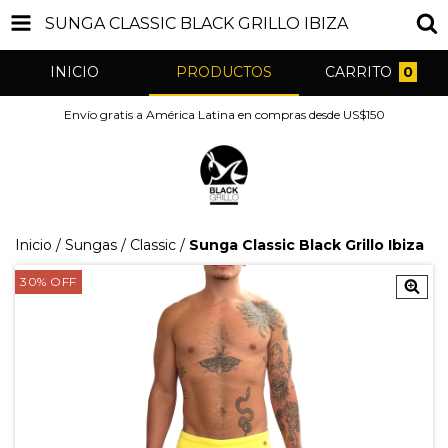
SUNGA CLASSIC BLACK GRILLO IBIZA
INICIO
PRODUCTOS
CARRITO
0
Envío gratis a América Latina en compras desde US$150
Inicio
/
Sungas
/
Classic
/
Sunga Classic Black Grillo Ibiza
30
%
OFF