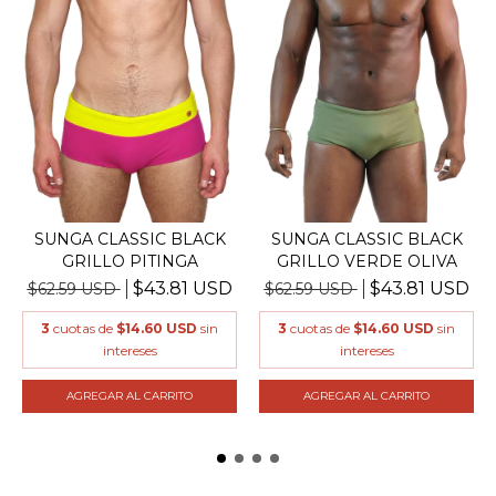
SUNGA CLASSIC BLACK
SUNGA CLASSIC BLACK
GRILLO PITINGA
GRILLO VERDE OLIVA
$43.81 USD
$43.81 USD
$62.59 USD
$62.59 USD
3
cuotas de
$14.60 USD
sin
3
cuotas de
$14.60 USD
sin
intereses
intereses
AGREGAR AL CARRITO
AGREGAR AL CARRITO